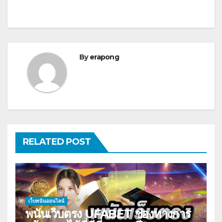
By
erapong
RELATED POST
เว็บพนันออนไลน์
พนันเว็บตรง UFABET ช่องทางการ