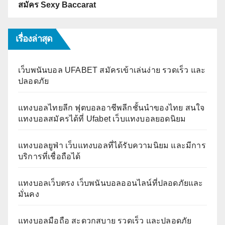
สมัคร Sexy Baccarat
เรื่องล่าสุด
เว็บพนันบอล UFABET สมัครเข้าเล่นง่าย รวดเร็ว และ
ปลอดภัย
แทงบอลไทยลีก ฟุตบอลอาชีพลีกชั้นนำของไทย สนใจ
แทงบอลสมัครได้ที่ Ufabet เว็บแทงบอลยอดนิยม
แทงบอลยูฟ่า เว็บแทงบอลที่ได้รับความนิยม และมีการ
บริการที่เชื่อถือได้
แทงบอลเว็บตรง เว็บพนันบอลออนไลน์ที่ปลอดภัยและ
มั่นคง
แทงบอลมือถือ สะดวกสบาย รวดเร็ว และปลอดภัย