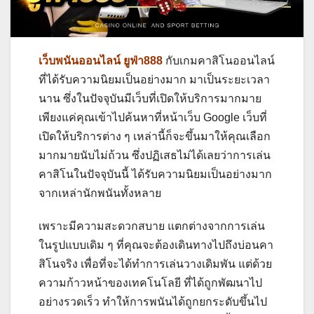
เว็บพนันออนไลน์ ยูฟ่า888
กับเกมคาสิโนออนไลน์
ที่ได้รับความนิยมเป็นอย่างมาก มาเป็นระยะเวลา
นาน ซึ่งในปัจจุบันมีเว็บที่เปิดให้บริการมากมาย
เพียงแค่คุณเข้าไปค้นหาที่หน้าเว็บ Google เว็บที่
เปิดให้บริการต่าง ๆ เหล่านี้ก็จะขึ้นมาให้คุณเลือก
มากมายนับไม่ถ้วน ซึ่งปฏิเสธไม่ได้เลยว่าการเล่น
คาสิโนในปัจจุบันนี้ ได้รับความนิยมเป็นอย่างมาก
จากเหล่านักพนันทั้งหลาย
เพราะมีความสะดวกสบาย แตกต่างจากการเล่น
ในรูปแบบเดิม ๆ ที่คุณจะต้องเดินทางไปถึงบ่อนคา
สิโนจริง เพื่อที่จะได้ทำการเล่นวางเดิมพัน แต่ด้วย
ความก้าวหน้าของเทคโนโลยี ที่ได้ถูกพัฒนาไป
อย่างรวดเร็ว ทำให้การพนันได้ถูกยกระดับขึ้นไป