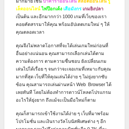
มากมาย เช่น
บาคาร่าออนไลน์
สล็อตออนไลน์
รู
เล็ตออนไลน์
ไพ่ป๊อกเด้ง
เสือมังกร
เกมยิงปลา
เป็นต้น และอีกมากกว่า 1000 เกมที่เว็บของเรา
คอยคัดสรรมาให้คุณ พร้อมอัปเดตเกมใหม่ ๆ ให้
คุณตลอดเวลา
คุณจึงไม่พลาดโอกาสที่จะได้เล่นเกมใหม่ก่อนที่
อื่นอย่างแน่นอน คุณสามารถเลือกเล่นได้ตาม
ความต้องการ ตามความชื่นชอบ ยังเปลี่ยนเกม
เล่นไปได้เรื่อย ๆ จนกว่าจะเจอเกมที่เหมาะกับคุณ
มากที่สุด เว็บที่ให้คุณเล่นได้ง่าย ๆ ไม่ยุ่งยากซับ
ซ้อน คุณสามารถเล่นผ่านหน้า Web Browser ได้
เลยทันที โดยไม่ต้องทำการดาวน์โหลดโปรแกรม
อะไรให้ยุ่งยาก ถึงแม้จะเป็นมือใหม่ก็ตาม
คุณก็สามารถเข้าใช้งานได้ง่าย ๆ เว็บที่มาพร้อม
โปรโมชั่น และเงินรางวัลโบนัสพิเศษต่าง ๆ อีก