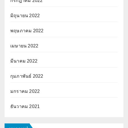
กรกฎาคม 2022
มิถุนายน 2022
พฤษภาคม 2022
เมษายน 2022
มีนาคม 2022
กุมภาพันธ์ 2022
มกราคม 2022
ธันวาคม 2021