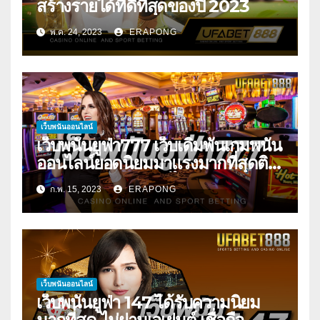
สร้างรายได้ที่ดีที่สุดของปี 2023
พ.ค. 24, 2023
ERAPONG
เว็บพนันออนไลน์
เว็บพนันยูฟ่า777 เว็บเดิมพันเกมพนัน
ออนไลน์ยอดนิยมมาแรงมากที่สุดติด
อันดับ 1 ของประเทศไทย
ก.พ. 15, 2023
ERAPONG
เว็บพนันออนไลน์
เว็บพนันยูฟ่า 147 ได้รับความนิยม