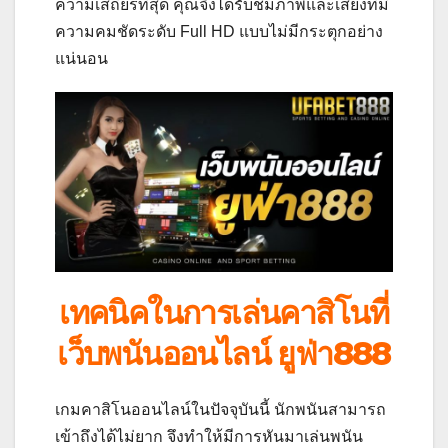
ความเสถียรที่สุด คุณจึงได้รับชมภาพและเสียงที่มี
ความคมชัดระดับ Full HD แบบไม่มีกระตุกอย่าง
แน่นอน
เทคนิคในการเล่นคาสิโนที่
เว็บพนันออนไลน์ ยูฟ่า888
เกมคาสิโนออนไลน์ในปัจจุบันนี้ นักพนันสามารถ
เข้าถึงได้ไม่ยาก จึงทำให้มีการหันมาเล่นพนัน