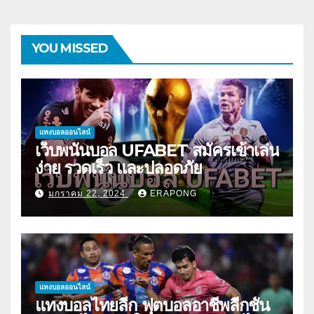
YOU MISSED
แทงบอลออนไลน์
เว็บพนันบอล UFABET สมัครเข้าเล่น
ง่าย รวดเร็ว และปลอดภัย
มกราคม 22, 2024
ERAPONG
แทงบอลออนไลน์
แทงบอลไทยลีก ฟุตบอลอาชีพลีกชั้น