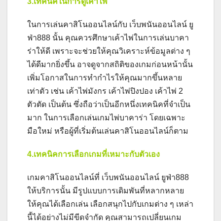
3.เทคนิคในการดูเค้าไพ่
ในการเล่นคาสิโนออนไลน์กับ เว็บพนันออนไลน์ ยู
ฟ่า888 นั้น คุณควรศึกษาเค้าไพ่ในการเล่นบาคา
ร่าให้ดี เพราะจะช่วยให้คุณวิเคราะห์ข้อมูลต่าง ๆ
ได้ดีมากยิ่งขึ้น อาจดูจากสถิติของเกมก่อนหน้านั้น
เพิ่มโอกาสในการทำกำไรให้คุณมากขึ้นหลาย
เท่าตัว เช่น เค้าไพ่มังกร เค้าไพ่ปิงปอง เค้าไพ่ 2
ตัวตัด เป็นต้น ซึ่งถือว่าเป็นอีกหนึ่งเทคนิคที่จำเป็น
มาก ในการเลือกเล่นเกมไพ่บาคาร่า โดยเฉพาะ
มือใหม่ หรือผู้ที่เริ่มต้นเล่นคาสิโนออนไลน์ก็ตาม
4.เทคนิคการเลือกเกมที่เหมาะกับตัวเอง
เกมคาสิโนออนไลน์ที่ เว็บพนันออนไลน์ ยูฟ่า888
ให้บริการนั้น มีรูปแบบการเดิมพันที่หลากหลาย
ให้คุณได้เลือกเล่น เลือกสนุกไปกับเกมต่าง ๆ เหล่า
นี้ได้อย่างไม่มีขีดจำกัด คุณสามารถเปลี่ยนเกม