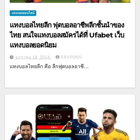
แทงบอลออนไลน์
แทงบอลไทยลีก ฟุตบอลอาชีพลีกชั้นนำของ
ไทย สนใจแทงบอลสมัครได้ที่ Ufabet เว็บ
แทงบอลยอดนิยม
มกราคม 18, 2024
ERAPONG
แทงบอลไทยลีก คือ ลีกฟุตบอลอาชี…