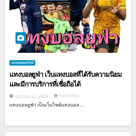
แทงบอลออนไลน์
แทงบอลยูฟ่า เว็บแทงบอลที่ได้รับความนิยม
และมีการบริการที่เชื่อถือได้
มกราคม 17, 2024
ERAPONG
แทงบอลยูฟ่า เป็นเว็บไซต์แทงบอล…