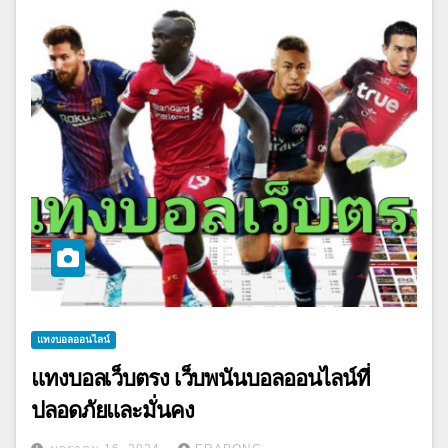
แทงบอลออนไลน์
แทงบอลเว็บตรง เว็บพนันบอลออนไลน์ที่
ปลอดภัยและมั่นคง