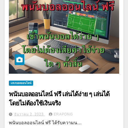
แทงบอลออนไลน์
พนันบอลออนไลน์ ฟรี เล่นได้ง่าย ๆ เล่นได้
โดยไม่ต้องใช้เงินจริง
ธันวาคม 2, 2023
ERAPONG
พนันบอลออนไลน์ ฟรี ได้รับความน…