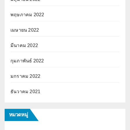
พฤษภาคม 2022
เมษายน 2022
มีนาคม 2022
กุมภาพันธ์ 2022
มกราคม 2022
ธันวาคม 2021
หมวดหมู่