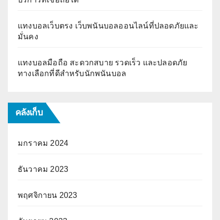
แทงบอลเว็บตรง เว็บพนันบอลออนไลน์ที่ปลอดภัยและ
มั่นคง
แทงบอลมือถือ สะดวกสบาย รวดเร็ว และปลอดภัย
ทางเลือกที่ดีสำหรับนักพนันบอล
คลังเก็บ
มกราคม 2024
ธันวาคม 2023
พฤศจิกายน 2023