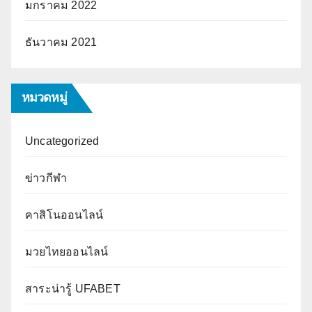
มกราคม 2022
ธันวาคม 2021
หมวดหมู่
Uncategorized
ข่าวกีฬา
คาสิโนออนไลน์
มวยไทยออนไลน์
สาระน่ารู้ UFABET