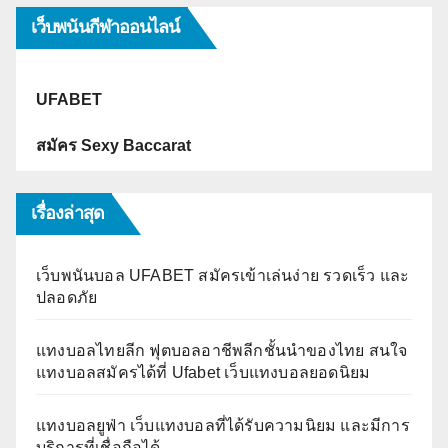
เว็บพนันกีฬาออนไลน์
UFABET
สมัคร Sexy Baccarat
เรื่องล่าสุด
เว็บพนันบอล UFABET สมัครเข้าเล่นง่าย รวดเร็ว และ
ปลอดภัย
แทงบอลไทยลีก ฟุตบอลอาชีพลีกชั้นนำของไทย สนใจ
แทงบอลสมัครได้ที่ Ufabet เว็บแทงบอลยอดนิยม
แทงบอลยูฟ่า เว็บแทงบอลที่ได้รับความนิยม และมีการ
บริการที่เชื่อถือได้