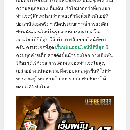
เพิ่มอรรถรสในการเดิมพันของนักพนันทุกคนให้มี
ความสนุกสนาน ตื่นเต้น เร้าใจมากกว่าที่ผ่านมา
ท่านจะรู้สึกเสมือนว่าตัวเองกำลังนั่งเดิมพันอยู่ที่
บ่อนพนันเองจริง ๆ เปิดประสบการณ์การลงเดิม
พันพนันออนไลน์ในรูปแบบของเกม
คาสิโน
ออนไลน์ที่ดีที่สุด ให้บริการพนันออนไลน์ที่ครบ
ครัน ครบวงจรที่สุด
เว็บพนันออนไลน์ที่ดีที่สุด
มี
ครบทุกค่ายเด็ด ค่ายดังชั้นนำของโลก วางเดิมพัน
ได้อย่างไร้กังวล การเดิมพันของท่านจะไม่สูญ
เปล่าอย่างแน่นอน เว็บที่ครอบคลุมทุกพื้นที่ ไม่ว่า
ท่านจะอยู่ไหน ท่านก็สามารถเดิมพันกับเราได้
ตลอด 24 ชั่วโมง