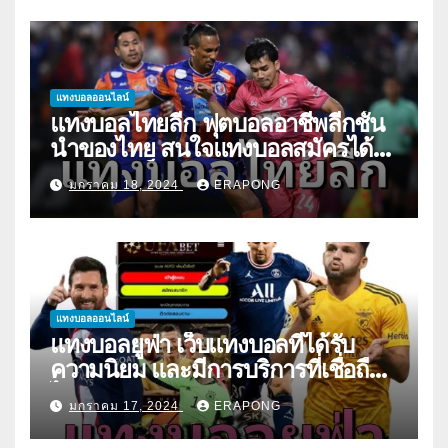
แทงบอลออนไลน์
แทงบอลไทยลีก ฟุตบอลอาชีพลีกชั้น
นำของไทย สนใจแทงบอลสมัครได้ที่
Ufabet เว็บแทงบอลยอดนิยม
มกราคม 18, 2024
ERAPONG
แทงบอลออนไลน์
แทงบอลยูฟ่า เว็บแทงบอลที่ได้รับ
ความนิยม และมีการบริการที่เชื่อถือ
ได้
มกราคม 17, 2024
ERAPONG