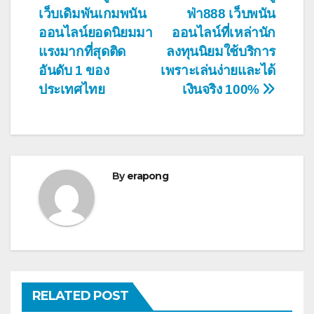
เว็บเดิมพันเกมพนัน
ฟ่า888 เว็บพนัน
เรื่อง
ออนไลน์ยอดนิยมมา
ออนไลน์ที่เหล่านัก
แรงมากที่สุดติด
ลงทุนนิยมใช้บริการ
อันดับ 1 ของ
เพราะเล่นง่ายและได้
ประเทศไทย
เงินจริง 100%
By
erapong
RELATED POST