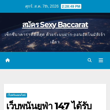
Skip
ศุกร์. ส.ค. 7th, 2026
2:28:50 PM
to
content
สมัคร Sexy Baccarat
เซ็กซี่บาคาร่าที่ดีที่สุด ด้วยระบบฝาก-ถอนอัตโนมัติเจ้า
เดียว
เว็บพนันออนไลน์
เว็บพนันยูฟ่า 147 ได้รับ