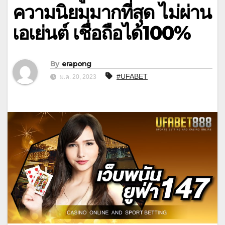
ความนิยมมากที่สุด ไม่ผ่าน
เอเย่นต์ เชื่อถือได้100%
By
erapong
#UFABET
ม.ค. 20, 2023