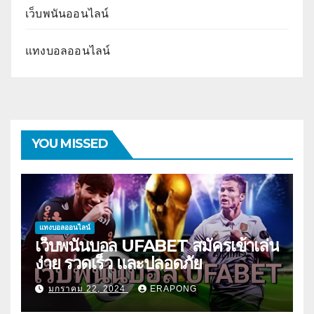
เว็บพนันออนไลน์
แทงบอลออนไลน์
YOU MISSED
แทงบอลออนไลน์
เว็บพนันบอล UFABET สมัครเข้าเล่น
ง่าย รวดเร็ว และปลอดภัย
มกราคม 22, 2024
ERAPONG