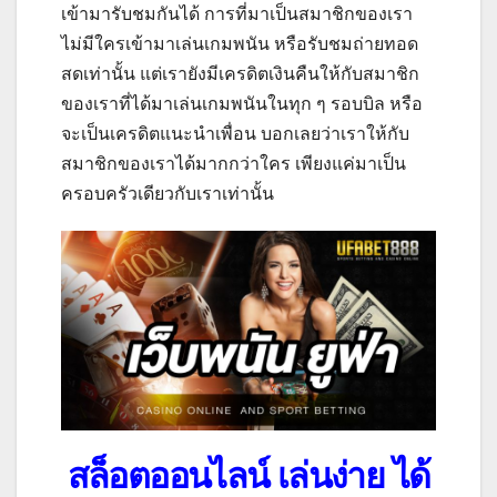
เข้ามารับชมกันได้ การที่มาเป็นสมาชิกของเรา
ไม่มีใครเข้ามาเล่นเกมพนัน หรือรับชมถ่ายทอด
สดเท่านั้น แต่เรายังมีเครดิตเงินคืนให้กับสมาชิก
ของเราที่ได้มาเล่นเกมพนันในทุก ๆ รอบบิล หรือ
จะเป็นเครดิตแนะนำเพื่อน บอกเลยว่าเราให้กับ
สมาชิกของเราได้มากกว่าใคร เพียงแค่มาเป็น
ครอบครัวเดียวกับเราเท่านั้น
สล็อตออนไลน์ เล่นง่าย ได้