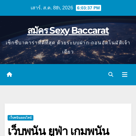
Skip
เสาร์. ส.ค. 8th, 2026
6:03:38 PM
to
content
สมัคร Sexy Baccarat
เซ็กซี่บาคาร่าที่ดีที่สุด ด้วยระบบฝาก-ถอนอัตโนมัติเจ้า
เดียว
เว็บพนันออนไลน์
เว็บพนัน ยูฟ่า เกมพนัน