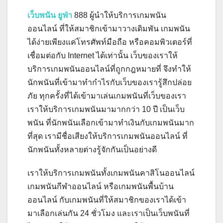
เว็บพนัน ยูฟ่า
888 ผู้นำให้บริการเกมพนัน
ออนไลน์ ที่ให้สมาชิกเข้ามาวางเดิมพัน เกมพนัน
ได้ง่ายเพียงแค่โทรศัพท์มือถือ หรือคอมพิวเตอร์ที่
เชื่อมต่อกับ Internet ได้เท่านั้น เว็บของเราให้
บริการเกมพนันออนไลน์ที่ถูกกฎหมายที่ จึงทำให้
นักพนันที่เข้ามาทำกำไรกับเว็บของเรารู้สึกปล่อย
ภัย ทุกครั้งที่ได้เข้ามาเล่นเกมพนันที่เว็บของเรา
เราให้บริการเกมพนันมามากกว่า 10 ปี เป็นเว็บ
พนัน ที่นักพนันเลือกเข้ามาทำเงินกับเกมพนันมาก
ที่สุด เรามีชื่อเสียงให้บริการเกมพนันออนไลน์ ที่
นักพนันทั้งหลายต่างรู้จักกันเป็นอย่างดี
เราให้บริการเกมพนันทั้งเกมพนันคาสิโนออนไลน์
เกมพนันกีฬาออนไลน์ หรือเกมพนันพื้นบ้าน
ออนไลน์ กับเกมพนันที่ให้สมาชิกของเราได้เข้า
มาเลือกเล่นกัน 24 ชั่วโมง และเราเป็นเว็บพนันที่