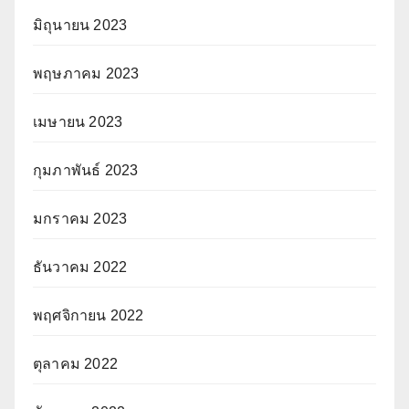
มิถุนายน 2023
พฤษภาคม 2023
เมษายน 2023
กุมภาพันธ์ 2023
มกราคม 2023
ธันวาคม 2022
พฤศจิกายน 2022
ตุลาคม 2022