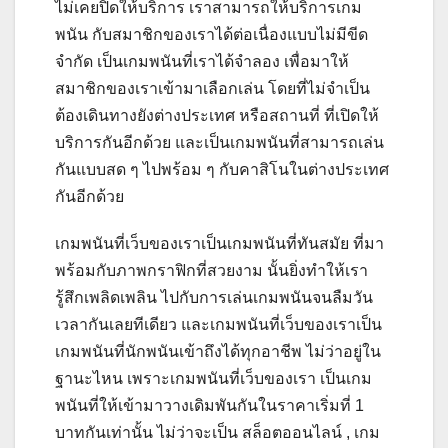
ไม่เคยปิดให้บริการ เราสามารถให้บริการเกม
พนัน กับสมาชิกของเราได้ต่อเนื่องแบบไม่มีขีด
จำกัด เป็นเกมพนันที่เราได้จำลอง เพื่อมาให้
สมาชิกของเราเข้ามาเลือกเล่น โดยที่ไม่จำเป็น
ต้องเดินทางยังต่างประเทศ หรือสถานที่ ที่เปิดให้
บริการกันอีกด้วย และเป็นเกมพนันที่สามารถเล่น
กันแบบสด ๆ ไปพร้อม ๆ กับคาสิโนในต่างประเทศ
กันอีกด้วย
เกมพนันที่เว็บของเราเป็นเกมพนันที่ทันสมัย ที่มา
พร้อมกับภาพกราฟิกที่สวยงาม นั้นยิ่งทำให้เรา
รู้สึกเพลิดเพลิน ไปกับการเล่นเกมพนันจนลืมวัน
เวลากันเลยทีเดียว และเกมพนันที่เว็บของเราเป็น
เกมพนันที่นักพนันเข้าถึงได้ทุกอาชีพ ไม่ว่าอยู่ใน
ฐานะไหน เพราะเกมพนันที่เว็บของเรา เป็นเกม
พนันที่ให้เข้ามาวางเดิมพันกันในราคาเริ่มที่ 1
บาทกันเท่านั้น ไม่ว่าจะเป็น สล็อตออนไลน์ , เกม