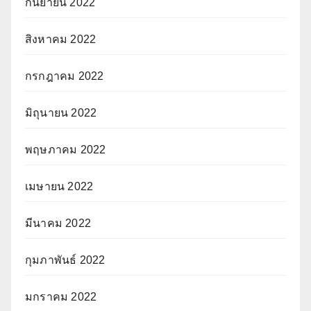
กันยายน 2022
สิงหาคม 2022
กรกฎาคม 2022
มิถุนายน 2022
พฤษภาคม 2022
เมษายน 2022
มีนาคม 2022
กุมภาพันธ์ 2022
มกราคม 2022