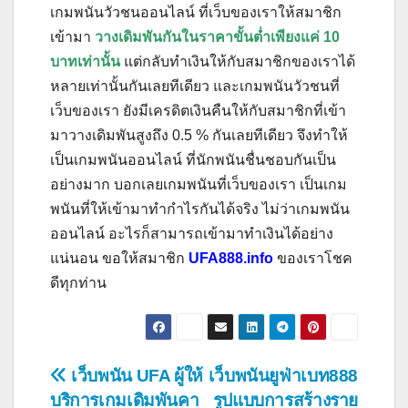
เกมพนันวัวชนออนไลน์ ที่เว็บของเราให้สมาชิก
เข้ามา
วางเดิมพันกันในราคาขั้นต่ำเพียงแค่
10
บาทเท่านั้น
แต่กลับทำเงินให้กับสมาชิกของเราได้
หลายเท่านั้นกันเลยทีเดียว และเกมพนันวัวชนที่
เว็บของเรา ยังมีเครดิตเงินคืนให้กับสมาชิกที่เข้า
มาวางเดิมพันสูงถึง 0.5 % กันเลยทีเดียว จึงทำให้
เป็นเกมพนันออนไลน์ ที่นักพนันชื่นชอบกันเป็น
อย่างมาก บอกเลยเกมพนันที่เว็บของเรา เป็นเกม
พนันที่ให้เข้ามาทำกำไรกันได้จริง ไม่ว่าเกมพนัน
ออนไลน์ อะไรก็สามารถเข้ามาทำเงินได้อย่าง
แน่นอน ขอให้สมาชิก
UFA888.info
ของเราโชค
ดีทุกท่าน
แนะแนว
เว็บพนัน UFA ผู้ให้
เว็บพนันยูฟ่าเบท888
บริการเกมเดิมพันคา
รูปแบบการสร้างราย