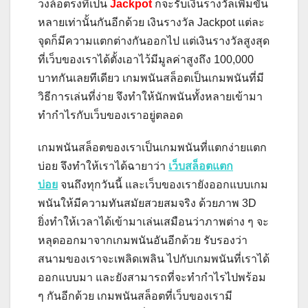
วงล้อตรงที่เป็น
Jackpot
ก็จะรับเงินรางวัลเพิ่มขั้น
หลายเท่านั้นกันอีกด้วย เงินรางวัล Jackpot แต่ละ
จุดก็มีความแตกต่างกันออกไป แต่เงินรางวัลสูงสุด
ที่เว็บของเราได้ตั้งเอาไว้มีมูลค่าสูงถึง 100,000
บาทกันเลยทีเดียว เกมพนันสล็อตเป็นเกมพนันที่มี
วิธีการเล่นที่ง่าย จึงทำให้นักพนันทั้งหลายเข้ามา
ทำกำไรกับเว็บของเราอยู่ตลอด
เกมพนันสล็อตของเราเป็นเกมพนันที่แตกง่ายแตก
บ่อย จึงทำให้เราได้ฉายาว่า
เว็บสล็อตแตก
บ่อย
จนถึงทุกวันนี้ และเว็บของเรายังออกแบบเกม
พนันให้มีความทันสมัยสวยสมจริง ด้วยภาพ 3D
ยิ่งทำให้เวลาได้เข้ามาเล่นเสมือนว่าภาพต่าง ๆ จะ
หลุดออกมาจากเกมพนันอันอีกด้วย รับรองว่า
สนามของเราจะเพลิดเพลิน ไปกับเกมพนันที่เราได้
ออกแบบมา และยังสามารถที่จะทำกำไรไปพร้อม
ๆ กันอีกด้วย เกมพนันสล็อตที่เว็บของเรามี