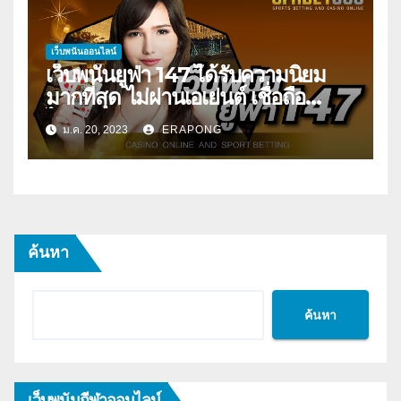
เว็บพนันออนไลน์
เว็บพนันยูฟ่า 147 ได้รับความนิยม
มากที่สุด ไม่ผ่านเอเย่นต์ เชื่อถือ
ได้100%
ม.ค. 20, 2023
ERAPONG
ค้นหา
ค้นหา
เว็บพนันกีฬาออนไลน์