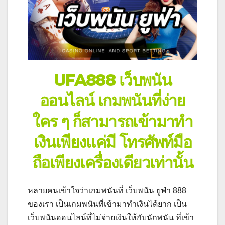
UFA888
เว็บพนัน
ออนไลน์ เกมพนันที่ง่าย
ใคร ๆ ก็สามารถเข้ามาทำ
เงินเพียงแค่มี โทรศัพท์มือ
ถือเพียงเครื่องเดียวเท่านั้น
หลายคนเข้าใจว่าเกมพนันที่ เว็บพนัน ยูฟ่า 888
ของเรา เป็นเกมพนันที่เข้ามาทำเงินได้ยาก เป็น
เว็บพนันออนไลน์ที่ไม่จ่ายเงินให้กับนักพนัน ที่เข้า