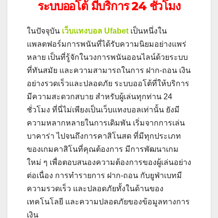
ระบบออโต้ มีบริการ 24 ชั่วโมง
ในปัจจุบัน
เว็บแทงบอล Ufabet
เป็นหนึ่งใน
แพลตฟอร์มการพนันที่ได้รับความนิยมอย่างแพร่
หลาย เป็นที่รู้จักในวงการพนันออนไลน์ด้วยระบบ
ที่ทันสมัย และความสามารถในการ ฝาก-ถอน เงิน
อย่างรวดเร็วและปลอดภัย ระบบออโต้ที่ให้บริการ
มีความสะดวกสบาย สำหรับผู้เล่นทุกท่าน 24
ชั่วโมง ที่นี่ไม่เพียงเป็นเว็บแทงบอลเท่านั้น ยังมี
ความหลากหลายในการเดิมพัน เริ่มจากการเล่น
บาคาร่า ไปจนถึงการคาสิโนสด ที่มีทุกประเภท
ของเกมคาสิโนที่คุณต้องการ มีการพัฒนาเกม
ใหม่ ๆ เพื่อตอบสนองความต้องการของผู้เล่นอย่าง
ต่อเนื่อง การทำรายการ ฝาก-ถอน กับยูฟ่าเบทมี
ความรวดเร็ว และปลอดภัยทั้งในด้านของ
เทคโนโลยี และความปลอดภัยของข้อมูลทางการ
เงิน