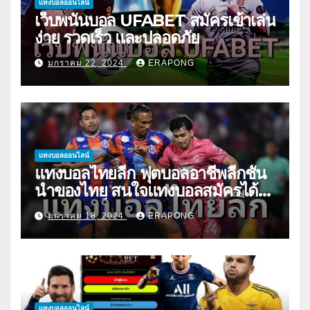
แทงบอลออนไลน์
เว็บพนันบอล UFABET สมัครเข้าเล่น
ง่าย รวดเร็ว และปลอดภัย
มกราคม 22, 2024
ERAPONG
แทงบอลออนไลน์
แทงบอลไทยลีก ฟุตบอลอาชีพลีกชั้น
นำของไทย สนใจแทงบอลสมัครได้ที่
Ufabet เว็บแทงบอลยอดนิยม
มกราคม 18, 2024
ERAPONG
แทงบอลออนไลน์