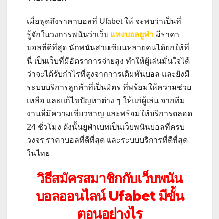
เมื่อพูดถึงราคาบอลที่ Ufabet ให้ จะพบว่าเป็นที่
รู้จักในวงการพนันว่าเว็บ
แทงบอลยูฟ่า
มีราคา
บอลที่ดีที่สุด นักพนันสายเซียนหลายคนได้ยกให้ที่
นี่ เป็นเว็บที่มีอัตราการจ่ายสูง ทำให้ผู้เล่นมั่นใจได้
ว่าจะได้รับกำไรที่สูงจากการเดิมพันบอล และยังมี
ระบบบริการลูกค้าที่เป็นมิตร ที่พร้อมให้ความช่วย
เหลือ และแก้ไขปัญหาต่าง ๆ ให้แก่ผู้เล่น จากทีม
งานที่มีความเชี่ยวชาญ และพร้อมให้บริการตลอด
24 ชั่วโมง ดังนั้นยูฟ่าเบทเป็นเว็บพนันบอลที่ครบ
วงจร ราคาบอลที่ดีที่สุด และระบบบริการที่ดีที่สุด
ในไทย
วิธีสมัครสมาชิกกับเว็บพนัน
บอลออนไลน์ Ufabet มีขั้น
ตอนอย่างไร