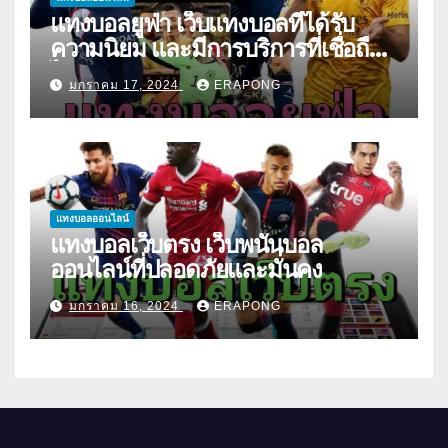
แทงบอลยูฟ่า เว็บแทงบอลที่ได้รับ
ความนิยม และมีการบริการที่เชื่อถือ
ได้
มกราคม 17, 2024
ERAPONG
แทงบอลออนไลน์
แทงบอลเว็บตรง เว็บพนันบอล
ออนไลน์ที่ปลอดภัยและมั่นคง
มกราคม 16, 2024
ERAPONG