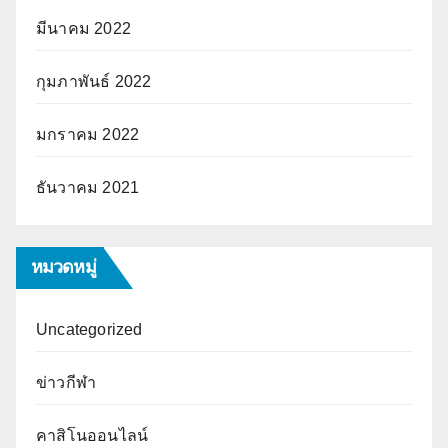
มีนาคม 2022
กุมภาพันธ์ 2022
มกราคม 2022
ธันวาคม 2021
หมวดหมู่
Uncategorized
ข่าวกีฬา
คาสิโนออนไลน์