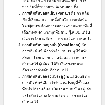
หรือเสมอกัน การเดิมพันนี้จะมีอัตราการ
จ่ายเงินที่ต่ำกว่าการเดิมพันบอลเต็ง
การเดิมพันบอลสเต็ป (Parlay)
คือ การเดิม
พันที่เลือกมากกว่าหนึ่งทีมในการแข่งขัน
โดยผู้เล่นจะต้องทายผลการแข่งขันของทีมที่
เลือกทั้งหมด หากทุกทีมชนะ ผู้เล่นจะได้รับ
เงินรางวัลตามอัตราการจ่ายเงินที่กำหนดไว้
การเดิมพันบอลสูง/ต่ำ (Over/Under)
คือ
การเดิมพันที่เลือกว่าจำนวนประตูที่ทีมทั้ง
สองทำได้จะมากกว่า หรือน้อยกว่าตามที่
กำหนดไว้ ผู้เล่นจะได้รับเงินรางวัลตาม
อัตราการจ่ายเงินที่กำหนดไว้
การเดิมพันบอลรวมประตู (Total Goal)
คือ
การเดิมพันที่เลือกว่าจำนวนประตูที่ทั้งสอง
ทีมทำได้รวมกันจะเป็นจำนวนเท่าไหร่ ผู้เล่น
จะได้รับเงินรางวัลตามอัตราการจ่ายเงินที่
กำหนดไว้