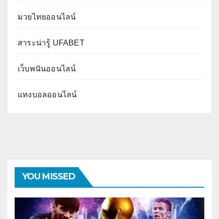
มวยไทยออนไลน์
สาระน่ารู้ UFABET
เว็บพนันออนไลน์
แทงบอลออนไลน์
YOU MISSED