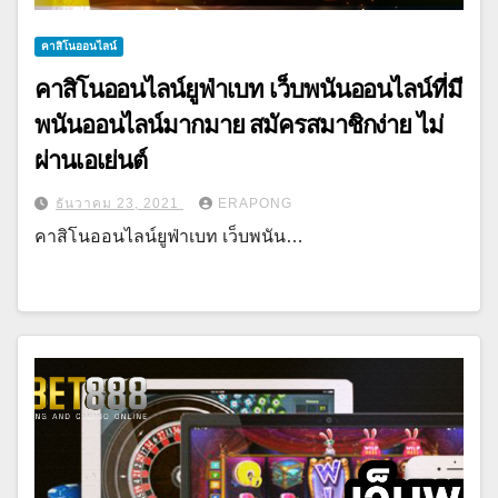
คาสิโนออนไลน์
คาสิโนออนไลน์ยูฟ่าเบท เว็บพนันออนไลน์ที่มี
พนันออนไลน์มากมาย สมัครสมาชิกง่าย ไม่
ผ่านเอเย่นต์
ธันวาคม 23, 2021
ERAPONG
คาสิโนออนไลน์ยูฟ่าเบท เว็บพนัน…