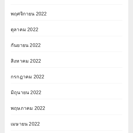
พฤศจิกายน 2022
ตุลาคม 2022
กันยายน 2022
สิงหาคม 2022
กรกฎาคม 2022
มิถุนายน 2022
พฤษภาคม 2022
เมษายน 2022