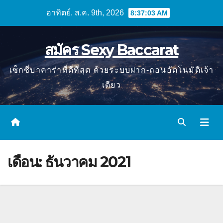
Skip
อาทิตย์. ส.ค. 9th, 2026
8:37:04 AM
to
content
สมัคร Sexy Baccarat
เซ็กซี่บาคาร่าที่ดีที่สุด ด้วยระบบฝาก-ถอนอัตโนมัติเจ้า
เดียว
เดือน:
ธันวาคม 2021