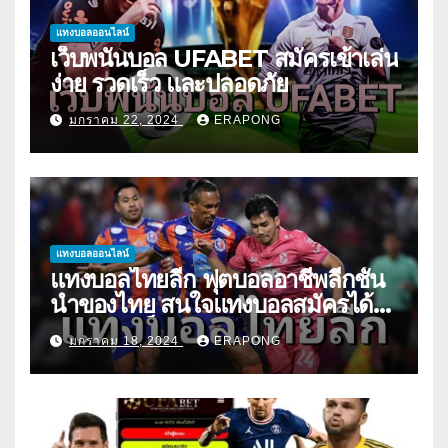
แทงบอลออนไลน์
เว็บพนันบอล UFABET สมัครเข้าเล่น
ง่าย รวดเร็ว และปลอดภัย
มกราคม 22, 2024
ERAPONG
แทงบอลออนไลน์
แทงบอลไทยลีก ฟุตบอลอาชีพลีกชั้น
นำของไทย สนใจแทงบอลสมัครได้ที่
Ufabet เว็บแทงบอลยอดนิยม
มกราคม 18, 2024
ERAPONG