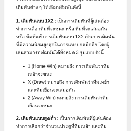
เดิมพันต่าง ๆ ให้เลือกเดิมพันดังนี้
1. เดิมพันแบบ 1X2 :
เป็นการเดิมพันที่ผู้เล่นต้อง
ทำการเลือกทีมที่จะชนะ หรือ ทีมที่จะเสมอกัน
หรือ ทีมที่แพ้ การเดิมพันแบบ 1X2 เป็นการเดิมพัน
ที่มีความนิยมสูงสุดในการแทงบอลมือถือ โดยผู้
เล่นสามารถเดิมพันได้ทั้งหมด 3 รูปแบบ ดังนี้
1 (Home Win) หมายถึง การเดิมพันว่าทีม
เหย้าจะชนะ
X (Draw) หมายถึง การเดิมพันว่าทีมเหย้า
และทีมเยือนจะเสมอกัน
2 (Away Win) หมายถึง การเดิมพันว่าทีม
เยือนจะชนะ
2. เดิมพันแบบสูง/ต่ำ :
เป็นการเดิมพันที่ผู้เล่นต้อง
ทำการเลือกว่าจำนวนประตูที่ทีมเหย้า และทีม