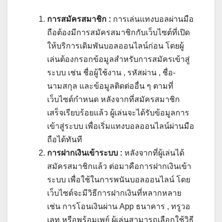
การสมัครสมาชิก :
การเล่นแทงบอลผ่านมือ
ถือต้องมีการสมัครสมาชิกกับเว็บไซต์ที่เปิด
ให้บริการเดิมพันบอลออนไลน์ก่อน โดยผู้
เล่นต้องกรอกข้อมูลสำหรับการสมัครเข้าสู่
ระบบ เช่น ชื่อผู้ใช้งาน , รหัสผ่าน , ชื่อ-
นามสกุล และข้อมูลติดต่ออื่น ๆ ตามที่
เว็บไซต์กำหนด หลังจากที่สมัครสมาชิก
เสร็จเรียบร้อยแล้ว ผู้เล่นจะได้รับข้อมูลการ
เข้าสู่ระบบ เพื่อเริ่มแทงบอลออนไลน์ผ่านมือ
ถือได้ทันที
การฝากเงินเข้าระบบ :
หลังจากที่ผู้เล่นได้
สมัครสมาชิกแล้ว ต่อมาคือการฝากเงินเข้า
ระบบ เพื่อใช้ในการพนันบอลออนไลน์ โดย
เว็บไซต์จะมีวิธีการฝากเงินที่หลากหลาย
เช่น การโอนเงินผ่าน App ธนาคาร , ทรูวอ
เลท หรือพร้อมเพย์ ผู้เล่นสามารถเลือกใช้วิธี