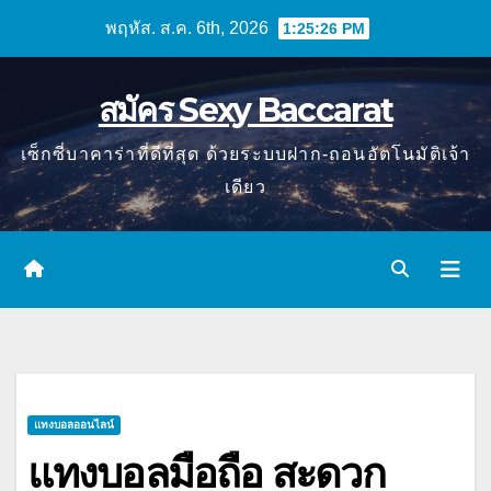
Skip
พฤหัส. ส.ค. 6th, 2026
1:25:27 PM
to
content
สมัคร Sexy Baccarat
เซ็กซี่บาคาร่าที่ดีที่สุด ด้วยระบบฝาก-ถอนอัตโนมัติเจ้า
เดียว
แทงบอลออนไลน์
แทงบอลมือถือ สะดวก