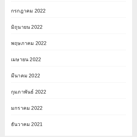
กรกฎาคม 2022
มิถุนายน 2022
พฤษภาคม 2022
เมษายน 2022
มีนาคม 2022
กุมภาพันธ์ 2022
มกราคม 2022
ธันวาคม 2021