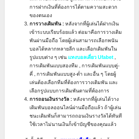
การฝากเงินที่ต้องการได้ตามความสะดวก
ของตนเอง
การวางเดิมพัน :
หลังจากที่ผู้เล่นได้ฝากเงิน
เข้าระบบเรียบร้อยแล้ว ต่อมาคือการวางเดิม
พันผ่านมือถือ โดยผู้เล่นสามารถเลือกพนัน
บอลได้หลากหลายลีก และเลือกเดิมพันใน
รูปแบบต่าง ๆ เช่น
แทงบอลเดี่ยว Ufabet
,
การเดิมพันแบบสองทีม , การเดิมพันแบบคู่-
คี่ , การเดิมพันแบบสูง-ต่ำ และอื่น ๆ โดยผู้
เล่นต้องเลือกทีมที่ต้องการวางเดิมพัน และ
เลือกรูปแบบการเดิมพันตามที่ต้องการ
การถอนเงินรางวัล :
หลังจากที่ผู้เล่นได้วาง
เดิมพันบอลออนไลน์ผ่านมือถือแล้ว ถ้าผู้เล่น
ชนะเดิมพันก็สามารถถอนเงินรางวัลได้ทันที
ใช้เวลาไม่นานเงินก็เข้าบัญชีของคุณแล้ว