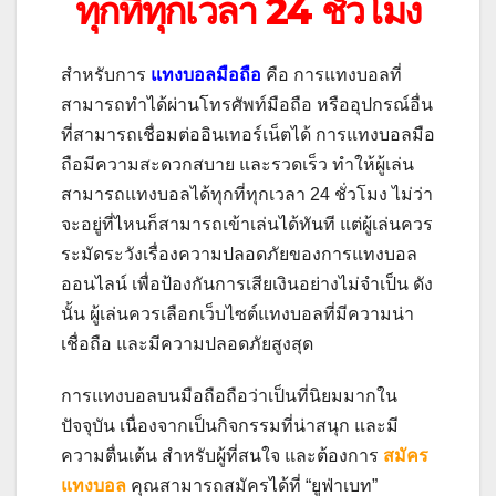
ทุกที่ทุกเวลา 24 ชั่วโมง
สำหรับการ
แทงบอลมือถือ
คือ การแทงบอลที่
สามารถทำได้ผ่านโทรศัพท์มือถือ หรืออุปกรณ์อื่น
ที่สามารถเชื่อมต่ออินเทอร์เน็ตได้ การแทงบอลมือ
ถือมีความสะดวกสบาย และรวดเร็ว ทำให้ผู้เล่น
สามารถแทงบอลได้ทุกที่ทุกเวลา 24 ชั่วโมง ไม่ว่า
จะอยู่ที่ไหนก็สามารถเข้าเล่นได้ทันที แต่ผู้เล่นควร
ระมัดระวังเรื่องความปลอดภัยของการแทงบอล
ออนไลน์ เพื่อป้องกันการเสียเงินอย่างไม่จำเป็น ดัง
นั้น ผู้เล่นควรเลือกเว็บไซต์แทงบอลที่มีความน่า
เชื่อถือ และมีความปลอดภัยสูงสุด
การแทงบอลบนมือถือถือว่าเป็นที่นิยมมากใน
ปัจจุบัน เนื่องจากเป็นกิจกรรมที่น่าสนุก และมี
ความตื่นเต้น สำหรับผู้ที่สนใจ และต้องการ
สมัคร
แทงบอล
คุณสามารถสมัครได้ที่ “ยูฟ่าเบท”