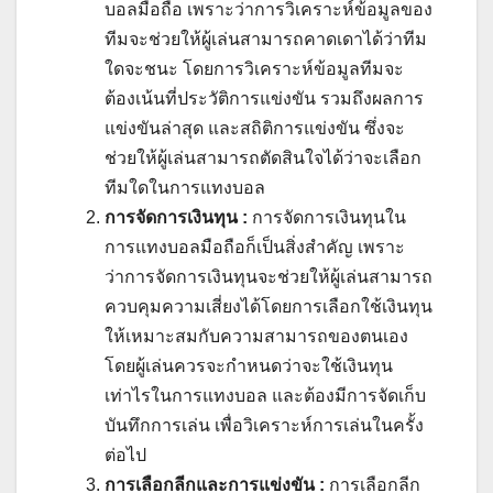
บอลมือถือ เพราะว่าการวิเคราะห์ข้อมูลของ
ทีมจะช่วยให้ผู้เล่นสามารถคาดเดาได้ว่าทีม
ใดจะชนะ โดยการวิเคราะห์ข้อมูลทีมจะ
ต้องเน้นที่ประวัติการแข่งขัน รวมถึงผลการ
แข่งขันล่าสุด และสถิติการแข่งขัน ซึ่งจะ
ช่วยให้ผู้เล่นสามารถตัดสินใจได้ว่าจะเลือก
ทีมใดในการแทงบอล
การจัดการเงินทุน :
การจัดการเงินทุนใน
การแทงบอลมือถือก็เป็นสิ่งสำคัญ เพราะ
ว่าการจัดการเงินทุนจะช่วยให้ผู้เล่นสามารถ
ควบคุมความเสี่ยงได้โดยการเลือกใช้เงินทุน
ให้เหมาะสมกับความสามารถของตนเอง
โดยผู้เล่นควรจะกำหนดว่าจะใช้เงินทุน
เท่าไรในการแทงบอล และต้องมีการจัดเก็บ
บันทึกการเล่น เพื่อวิเคราะห์การเล่นในครั้ง
ต่อไป
การเลือกลีกและการแข่งขัน :
การเลือกลีก