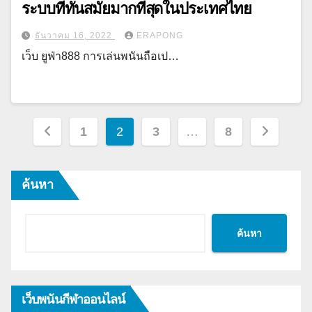
ระบบที่ทันสมัยมากที่สุดในประเทศไทย
ธันวาคม 16, 2022
ERAPONG
เว็บ ยูฟ่า888 การเล่นพนันถือเป…
แนะแนว
1
2
3
…
8
เรื่อง
ค้นหา
ค้นหา
เว็บพนันกีฬาออนไลน์