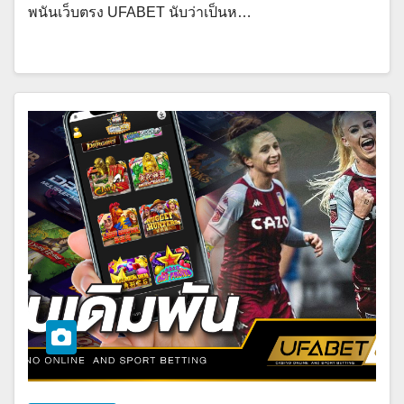
พนันเว็บตรง UFABET นับว่าเป็นห…