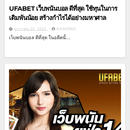
UFABET เว็บพนันบอล ดีที่สุด ใช้ทุนในการ
เดิมพันน้อย สร้างกำไรได้อย่างมหาศาล
มกราคม 25, 2023
ERAPONG
เว็บพนันบอล ดีที่สุด ในอดีตนั้…