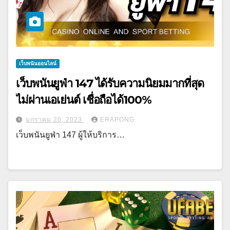
เว็บพนันออนไลน์
เว็บพนันยูฟ่า 147 ได้รับความนิยมมากที่สุด
ไม่ผ่านเอเย่นต์ เชื่อถือได้100%
มกราคม 20, 2023
ERAPONG
เว็บพนันยูฟ่า 147 ผู้ให้บริการ…