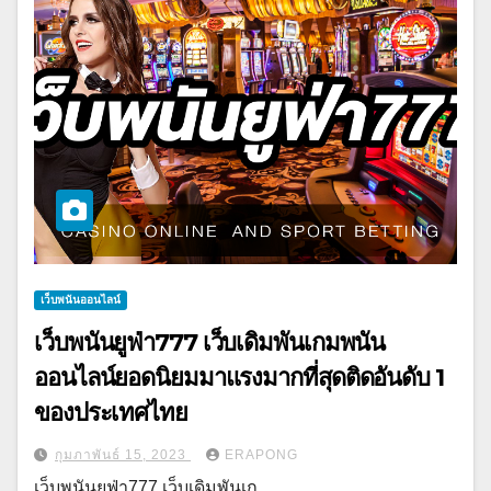
เว็บพนันออนไลน์
เว็บพนันยูฟ่า777 เว็บเดิมพันเกมพนัน
ออนไลน์ยอดนิยมมาแรงมากที่สุดติดอันดับ 1
ของประเทศไทย
กุมภาพันธ์ 15, 2023
ERAPONG
เว็บพนันยูฟ่า777 เว็บเดิมพันเก…