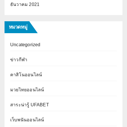
ธันวาคม 2021
หมวดหมู่
Uncategorized
ข่าวกีฬา
คาสิโนออนไลน์
มวยไทยออนไลน์
สาระน่ารู้ UFABET
เว็บพนันออนไลน์