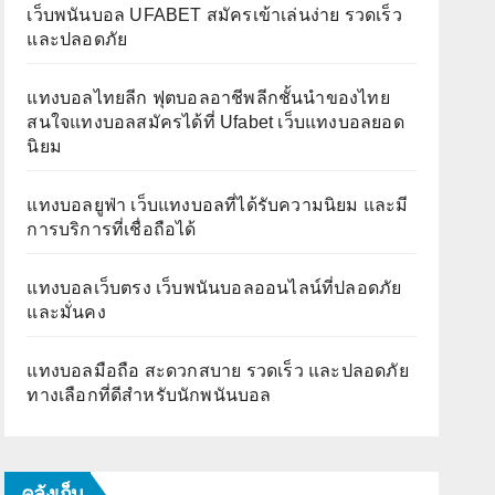
เว็บพนันบอล UFABET สมัครเข้าเล่นง่าย รวดเร็ว
และปลอดภัย
แทงบอลไทยลีก ฟุตบอลอาชีพลีกชั้นนำของไทย
สนใจแทงบอลสมัครได้ที่ Ufabet เว็บแทงบอลยอด
นิยม
แทงบอลยูฟ่า เว็บแทงบอลที่ได้รับความนิยม และมี
การบริการที่เชื่อถือได้
แทงบอลเว็บตรง เว็บพนันบอลออนไลน์ที่ปลอดภัย
และมั่นคง
แทงบอลมือถือ สะดวกสบาย รวดเร็ว และปลอดภัย
ทางเลือกที่ดีสำหรับนักพนันบอล
คลังเก็บ