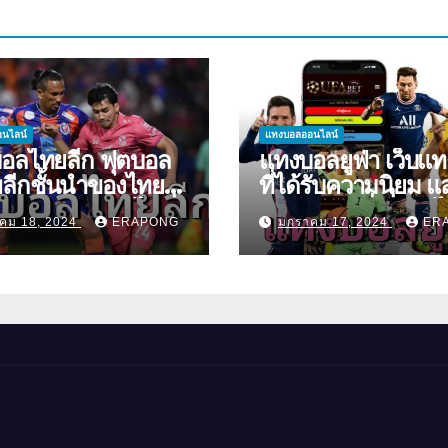
นไลน์
แทงบอลออนไลน์
อลไทยลีก ฟุตบอล
แทงบอลยูฟ่า เว็บแ
พลีกชั้นนำของไทย
ที่ได้รับความนิยม แ
แทงบอลสมัครได้ที่
การบริการที่เชื่อถือไ
คม 18, 2024
ERAPONG
มกราคม 17, 2024
ER
et เว็บแทงบอลยอด