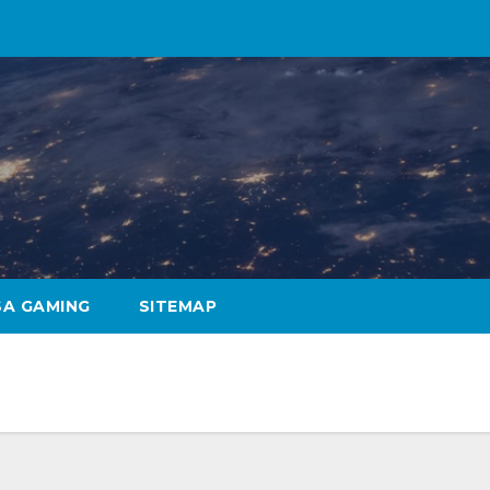
SA GAMING
SITEMAP